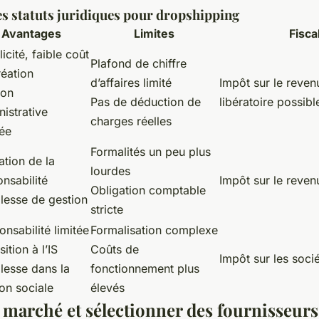
s statuts juridiques pour dropshipping
Avantages
Limites
Fisca
icité, faible coût
Plafond de chiffre
réation
d’affaires limité
Impôt sur le reve
ion
Pas de déduction de
libératoire possibl
istrative
charges réelles
gée
Formalités un peu plus
ation de la
lourdes
nsabilité
Impôt sur le reven
Obligation comptable
lesse de gestion
stricte
nsabilité limitée
Formalisation complexe
ition à l’IS
Coûts de
Impôt sur les socié
lesse dans la
fonctionnement plus
on sociale
élevés
e marché et sélectionner des fournisseur