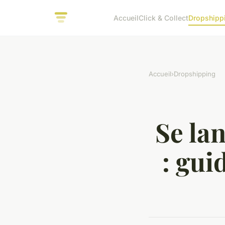
Accueil
Click & Collect
Dropshipp
Accueil
›
Dropshipping
Se la
: gui