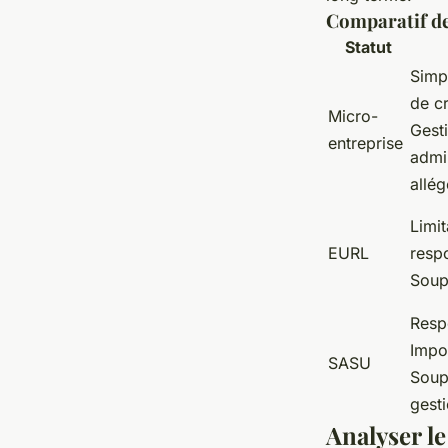
Comparatif de
Statut
Simpl
de c
Micro-
Gest
entreprise
admin
allé
Limit
EURL
respo
Soup
Respo
Impos
SASU
Soup
gesti
Analyser l