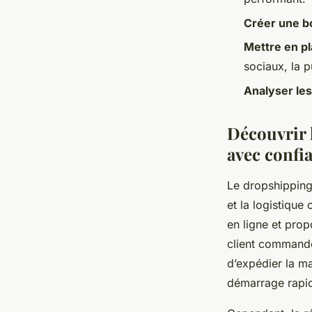
Créer une bo
Mettre en pl
sociaux, la p
Analyser le
Découvrir 
avec confi
Le dropshipping
et la logistique
en ligne et pro
client commande
d’expédier la ma
démarrage rapide