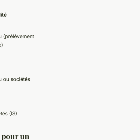
lité
nu (prélèvement
e)
u ou sociétés
tés (IS)
s pour un