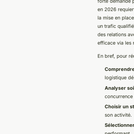
forte demande p
en 2026 requier
la mise en place
un trafic qualif
des relations av
efficace via les
En bref, pour ré
Comprendre 
logistique d
Analyser so
concurrence 
Choisir un s
son activité.
Sélectionner
performant.