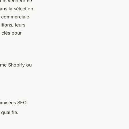
i le vendeur ne
dans la sélection
ie commerciale
tions, leurs
s clés pour
mme Shopify ou
timisées SEO.
qualifié.