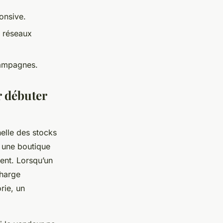
onsive.
 réseaux
 campagnes.
 débuter
elle des stocks
e une boutique
ent. Lorsqu’un
charge
rie, un