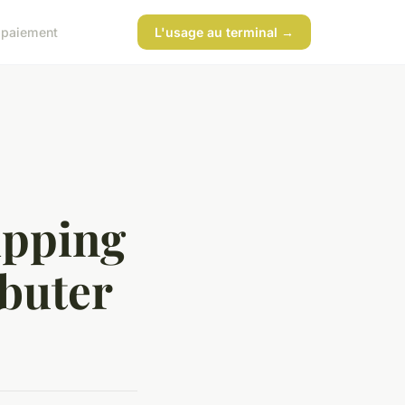
 paiement
L'usage au terminal →
ipping
ébuter