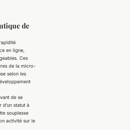
outique de
rapidité
e en ligne,
igeables. Ces
ires de la micro-
use selon les
 développement
avant de se
r d’un statut à
tte souplesse
n activité sur le