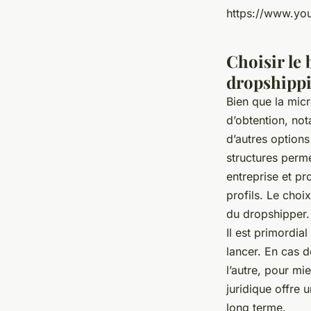
https://www.y
Choisir le
dropshipp
Bien que la micro
d’obtention, no
d’autres option
structures perme
entreprise et pr
profils. Le cho
du dropshipper.
Il est primordia
lancer. En cas de
l’autre, pour m
juridique offre 
long terme.